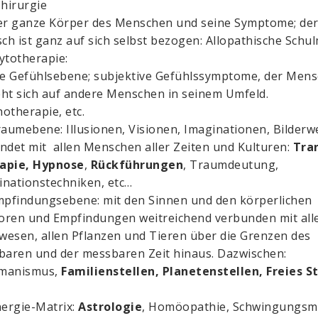
Chirurgie
r ganze Körper des Menschen und seine Symptome; de
h ist ganz auf sich selbst bezogen: Allopathische Schu
ytotherapie:
e Gefühlsebene; subjektive Gefühlssymptome, der Mens
eht sich auf andere Menschen in seinem Umfeld.
otherapie, etc.
aumebene: Illusionen, Visionen, Imaginationen, Bilderwe
ndet mit allen Menschen aller Zeiten und Kulturen:
Tran
apie, Hypnose
,
Rückführungen
, Traumdeutung,
inationstechniken, etc…
pfindungsebene: mit den Sinnen und den körperlichen
oren und Empfindungen weitreichend verbunden mit all
wesen, allen Pflanzen und Tieren über die Grenzen des
tbaren und der messbaren Zeit hinaus. Dazwischen:
manismus,
Familienstellen, Planetenstellen, Freies S
ergie-Matrix:
Astrologie
, Homöopathie, Schwingungsme