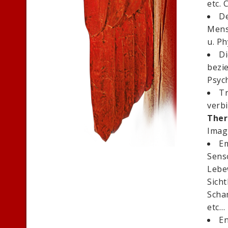
etc. 
De
Mensc
u. Ph
Di
bezi
Psych
Tr
verbi
Ther
Imag
Em
Sens
Lebe
Sich
Scha
etc…
En