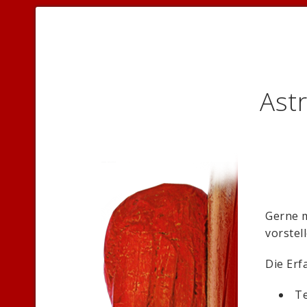
Astr
Gerne m
vorstel
Die Erf
Te