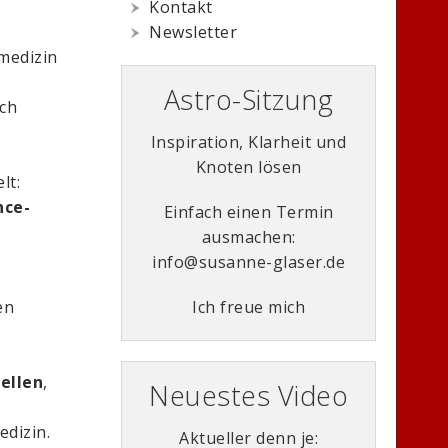
Kontakt
r
Newsletter
lmedizin
Astro-Sitzung
ch
Inspiration, Klarheit und
Knoten lösen
lt:
ce-
Einfach einen Termin
ausmachen:
info@susanne-glaser.de
Ich freue mich
en
tellen
,
Neuestes Video
dizin.
Aktueller denn je: