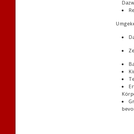
Dazwi
Re
Umgekeh
Da
Ze
Ba
Ki
Te
Er
Körp
Gr
bevor