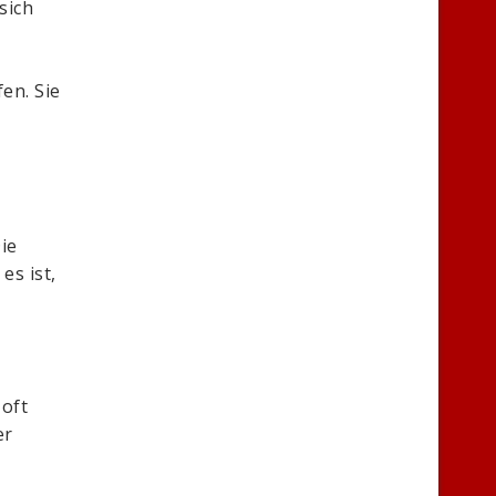
sich
en. Sie
ie
es ist,
 oft
er