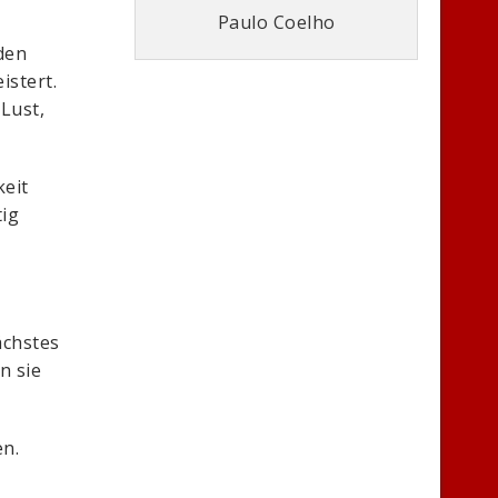
Paulo Coelho
den
istert.
Lust,
keit
tig
ächstes
n sie
en.