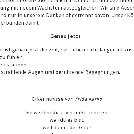
jammern hören? Sie nehmen in Demut an und beginnen, 
ung mit neuem Wachstum auszugleichen. Wir sind Ausd
nd nur in unserem Denken abgetrennt davon. Unser Kör
verbunden damit.
Genau jetzt
cht ist genau jetzt die Zeit, das Leben nicht länger aufzus
zu fühlen.
zu staunen.
ür strahlende Augen und berührende Begegnungen.
—
Erkenntnisse von
Frida Kahlo
Sie werden dich „verrückt“ nennen,
weil du es bist,
weil du mit der Gabe