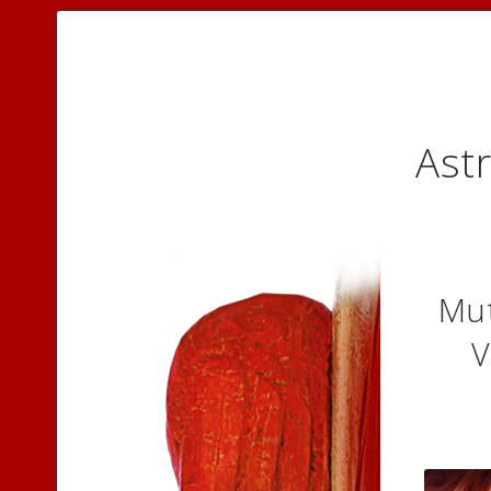
Astr
Mut
V