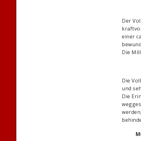
Der Vol
kraftvol
einer c
bewunde
Die Mil
Die Vol
und seh
Die Eri
wegges
werden,
behinde
M