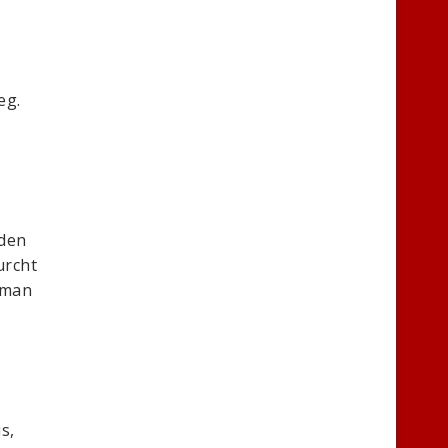
eg.
 den
urcht
 man
s,