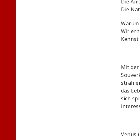
Die Ams
Die Nat
Warum f
Wir erh
Kennst
Mit der
Souverä
strahle
das Leb
sich sp
interess
Venus u