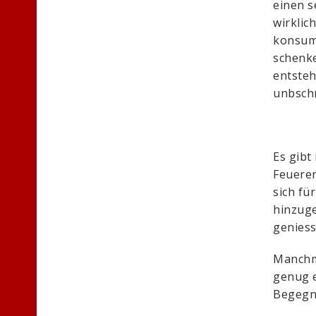
einen s
wirklic
konsumi
schenke
entsteh
unbschr
Es gibt
Feueren
sich fü
hinzuge
geniess
Manchma
genug e
Begegn