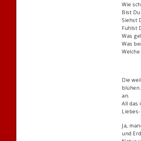
Wie sch
Bist Du 
Siehst 
Fühlst 
Was geh
Was ber
Welche 
Die wei
blühen
an.
All das
Liebes-
Ja, man
und Erd