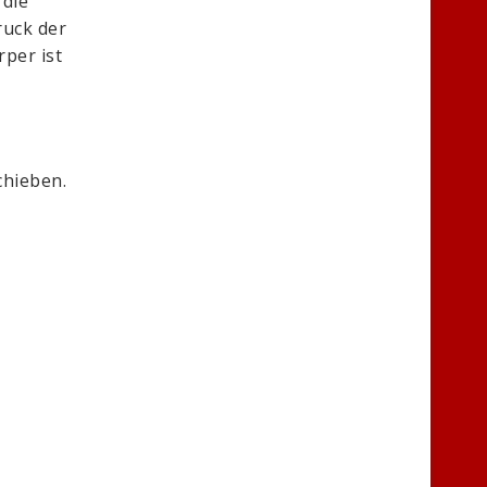
die
ruck der
per ist
chieben.