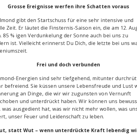
Grosse Ereignisse werfen ihre Schatten voraus
lmond gibt den Startschuss für eine sehr intensive und
le Zeit. Er läutet die Finsternis-Saison ein, die am 12. Au
a. 85 % igen Verdunkelung der Sonne auch bei uns zu
rn ist. Vielleicht erinnerst Du Dich, die letzte bei uns w
leniumszeit.
Frei und doch verbunden
lmond-Energien sind sehr tiefgehend, mitunter durchrüt
r befreiend. Sie küssen unsere Lebensfreude und Lust 
nnerung an Dinge, die wir wir zugunsten von Vernunft
choben und unterdrückt haben. Wir können uns bewuss
 was ausgedient hat, was wir nicht mehr wollen, was un
rt, unser Feuer und Leidenschaft zu leben.
ut, statt Wut – wenn unterdrückte Kraft lebendig wi