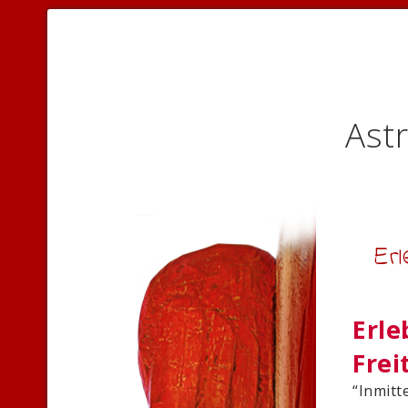
Astr
Er
Erle
Frei
“Inmitt