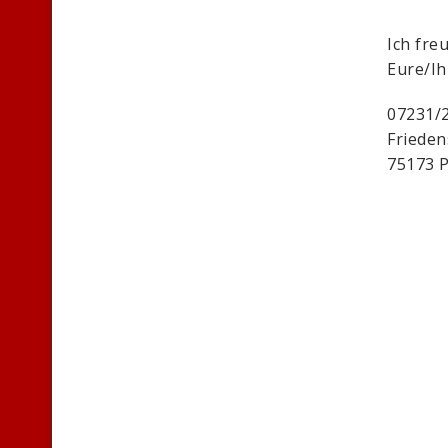
Ich fre
Eure/I
07231/
Frieden
75173 