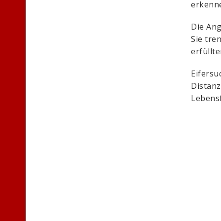
erkenn
Die Ang
Sie tre
erfüllt
Eifersu
Distanz
Lebens