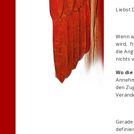
Liebst 
Wenn wi
wird, f
die Ang
nichts 
Wo die
Annehm
den Zu
Verände
Gerade 
definie