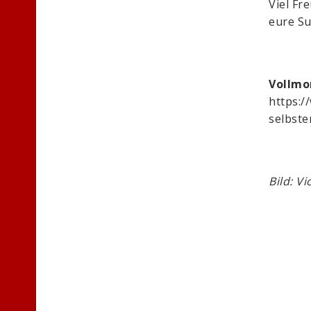
Viel Fr
eure S
Vollmo
https:/
selbste
Bild: Vi