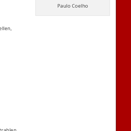
Paulo Coelho
llen,
trahlen