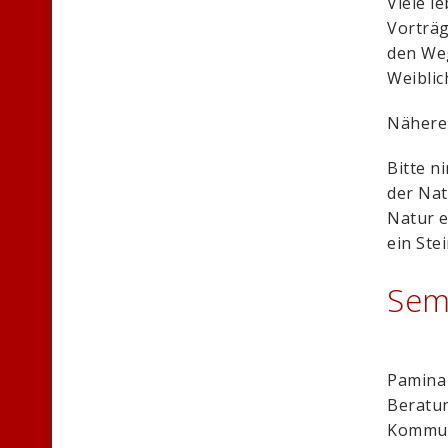
Viele l
Vorträg
den Weg
Weiblic
Nähere
Bitte n
der Nat
Natur e
ein Stei
Sem
Pamina 
Beratu
Kommun