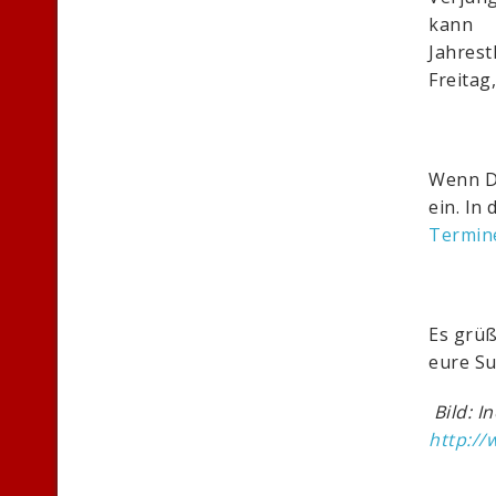
kann
Jahres
Freitag
Wenn Du
ein. In
Termin
Es grüß
eure
Su
Bild: I
http://