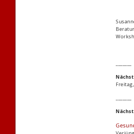
Susann
Beratun
Worksh
_______
Nächst
Freitag,
_______
Nächst
Gesund
Verjüng