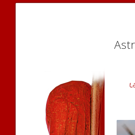
Astr
L