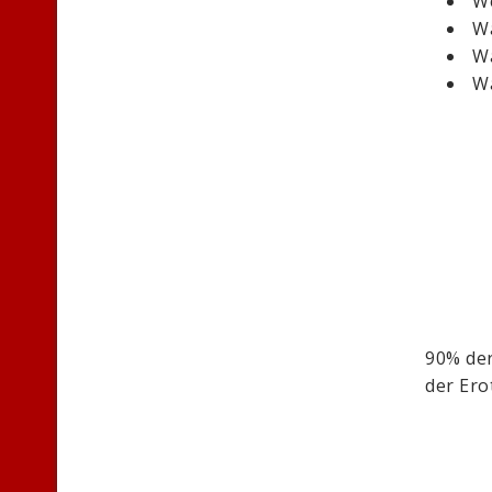
We
Wa
Wa
Wa
90% der
der Ero