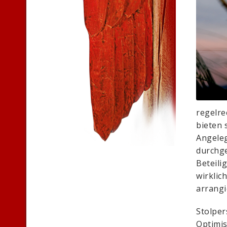
regelre
bieten 
Angeleg
durchge
Beteili
wirklic
arrangi
Stolper
Optimis