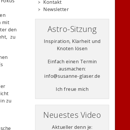
n Fokus
Kontakt
Newsletter
len
 mit
Astro-Sitzung
ter den
eht, zu
Inspiration, Klarheit und
Knoten lösen
nnen
Einfach einen Termin
Es
ausmachen:
info@susanne-glaser.de
ler
Ich freue mich
icht
ein zu
Neuestes Video
Aktueller denn je:
ische