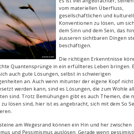
Es ist viel angebrachter, seine
vom materiellen Überfluss,
gesellschaftlichen und kulturel
Konventionen zu lösen, um sich
dem Sinn und dem Sein, das hin
äusseren sichtbaren Dingen st
beschäftigen.
Die richtigen Erkenntnisse kö
chte Quantensprünge in ein erfüllteres Leben bringen. 
sich auch gute Lösungen, selbst in schwierigen
enheiten an. Auch wenn mitunter der eigene Kopf nicht
setzt werden kann, sind es Lösungen, die zum Wohle al
gten sind. Trotz Bemühungen gibt es auch Themen, die n
h zu lösen sind, hier ist es angebracht, sich mit dem So S
eren.
steine am Wegesrand können ein Hin und her zwischen
mus und Pessimismus auslösen. Gerade wenn pessimist