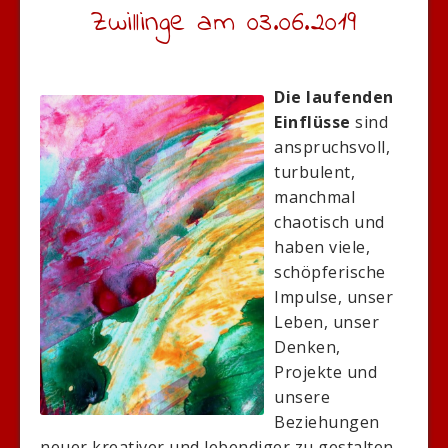
Zwillinge am 03.06.2019
Die laufenden
Einflüsse
sind
anspruchsvoll,
turbulent,
manchmal
chaotisch und
haben viele,
schöpferische
Impulse, unser
Leben, unser
Denken,
Projekte und
unsere
Beziehungen
neuer kreativer und lebendiger zu gestalten.