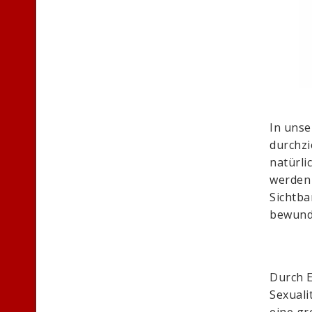
In unse
durchzi
natürli
werden 
Sichtba
bewund
Durch E
Sexuali
eine gr