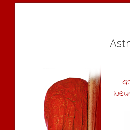
Astr
G
Neum