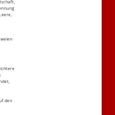
tschaft,
kennung
Leere,
n
uwelen
ichtere
a
ndet,
.
uf den