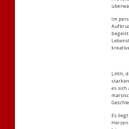
überwäl
Im pers
Aufbruc
begeist
Lebensf
kreativ
Lilith,
starken
es sich
marsisc
Geschl
Es lieg
Herzen 