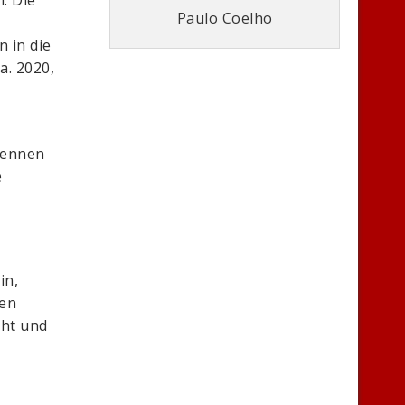
Paulo Coelho
 in die
a. 2020,
kennen
e
in,
sen
eht und