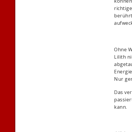
können.
richtig
berührt
aufweck
Ohne W
Lilith 
abgetau
Energie
Nur gem
Das ver
passier
kann.