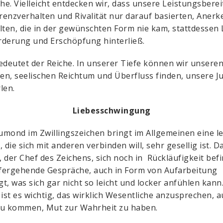
che. Vielleicht entdecken wir, dass unsere Leistungsberei
enzverhalten und Rivalität nur darauf basierten, Aner
lten, die in der gewünschten Form nie kam, stattdessen 
derung und Erschöpfung hinterließ.
edeutet der Reiche. In unserer Tiefe können wir unsere
hen, seelischen Reichtum und Überfluss finden, unsere J
len.
Liebesschwingung
mond im Zwillingszeichen bringt im Allgemeinen eine le
, die sich mit anderen verbinden will, sehr gesellig ist. D
 der Chef des Zeichens, sich noch in Rückläufigkeit befi
efergehende Gespräche, auch in Form von Aufarbeitung
t, was sich gar nicht so leicht und locker anfühlen kann
 ist es wichtig, das wirklich Wesentliche anzusprechen, a
zu kommen, Mut zur Wahrheit zu haben.