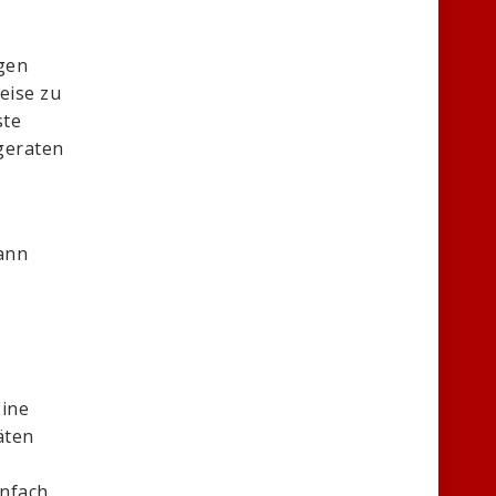
gen
eise zu
ste
geraten
dann
Eine
äten
infach