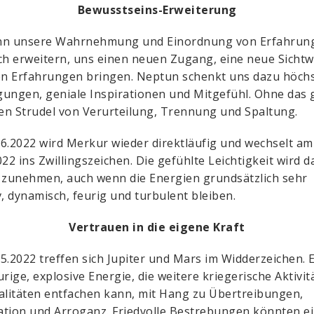
Bewusstseins-Erweiterung
nn unsere Wahrnehmung und Einordnung von Erfahrun
ch erweitern, uns einen neuen Zugang, eine neue Sichtw
n Erfahrungen bringen. Neptun schenkt uns dazu höch
ungen, geniale Inspirationen und Mitgefühl. Ohne das 
den Strudel von Verurteilung, Trennung und Spaltung.
6.2022 wird Merkur wieder direktläufig und wechselt am
022 ins Zwillingszeichen. Die gefühlte Leichtigkeit wird 
 zunehmen, auch wenn die Energien grundsätzlich sehr
v, dynamisch, feurig und turbulent bleiben.
Vertrauen in die eigene Kraft
5.2022 treffen sich Jupiter und Mars im Widderzeichen. 
urige, explosive Energie, die weitere kriegerische Aktivit
alitäten entfachen kann, mit Hang zu Übertreibungen,
tion und Arroganz. Friedvolle Bestrebungen könnten e