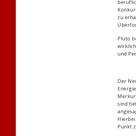
berufli
Konkurr
zu erha
Überfor
Pluto b
wirklic
und Per
Der Neu
Energie
Merkur,
sind ti
angesag
Hierbei
Punkt 