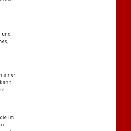
n und
nes,
n einer
 kann
re
 die im
en