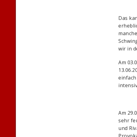
Das ka
erhebli
manche
Schwing
wir in 
Am 03.0
13.06.2
einfach
intensi
Am 29.0
sehr fe
und Riv
Provoka