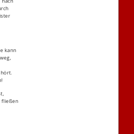
, nach
urch
ister
he kann
 weg,
hört.
!
t,
 fließen