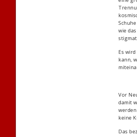
Trennun
kosmisc
Schuhe 
wie das
stigmat
Es wird
kann, w
miteina
Vor Neu
damit w
werden 
keine K
Das bez