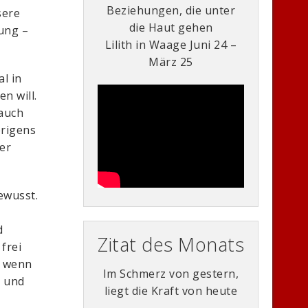
Beziehungen, die unter
sere
die Haut gehen
ung –
Lilith in Waage Juni 24 –
März 25
l in
n will.
 auch
brigens
der
bewusst.
d
Zitat des Monats
frei
, wenn
Im Schmerz von gestern,
t und
liegt die Kraft von heute