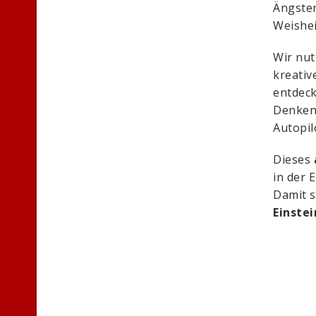
Ängsten
Weishei
Wir nut
kreativ
entdeck
Denkens
Autopil
Dieses
in der
Damit s
Einstei