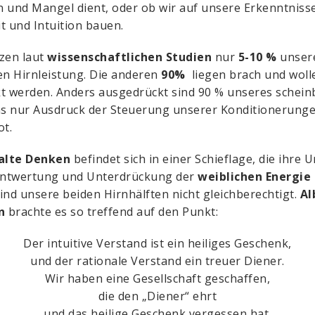
 und Mangel dient, oder ob wir auf unsere Erkenntnisse
t und Intuition bauen.
zen laut
wissenschaftlichen Studien
nur
5-10 %
unser
en Hirnleistung. Die anderen
90%
liegen brach und woll
t werden. Anders ausgedrückt sind 90 % unseres schei
 nur Ausdruck der Steuerung unserer Konditionerunge
ot.
alte Denken
befindet sich in einer Schieflage, die ihre 
 Entwertung und Unterdrückung der
weiblichen Energie
ind unsere beiden Hirnhälften nicht gleichberechtigt.
Al
n
brachte es so treffend auf den Punkt:
Der intuitive Verstand ist ein heiliges Geschenk,
und der rationale Verstand ein treuer Diener.
Wir haben eine Gesellschaft geschaffen,
die den „Diener“ ehrt
und das heilige Geschenk vergessen hat.