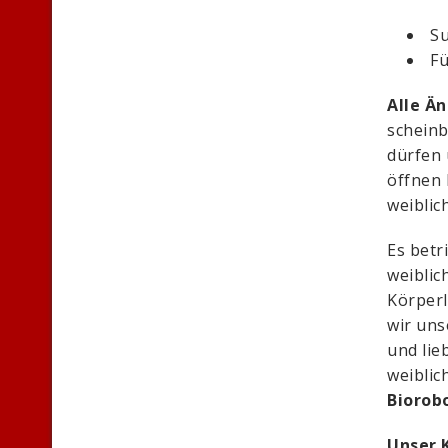
Su
Fü
Alle Ä
scheinb
dürfen 
öffnen 
weiblic
Es betr
weiblic
Körperl
wir uns
und lie
weiblic
Biorob
Unser 