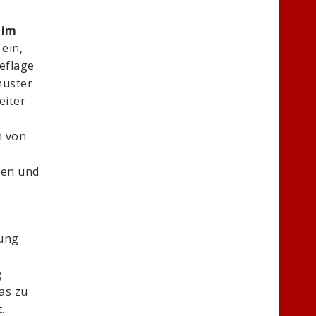
 im
ein,
eflage
muster
eiter
n von
ren und
dung
g
as zu
.