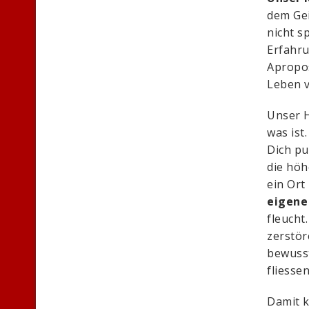
dem Gei
nicht s
Erfahru
Aprop
Leben 
Unser H
was ist
Dich pu
die höh
ein Ort
eigene
fleucht
zerstör
bewuss
fliesse
Damit k