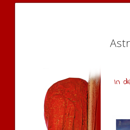
Astr
In d