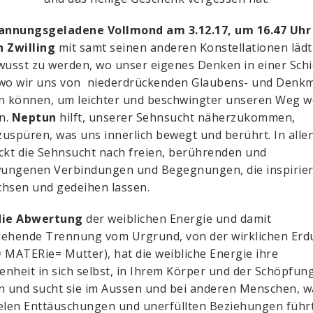
annungsgeladene Vollmond am 3.12.17, um 16.47 Uhr
n Zwilling
mit samt seinen anderen Konstellationen lädt 
wusst zu werden, wo unser eigenes Denken in einer Schi
 wo wir uns von niederdrückenden Glaubens- und Denk
n können, um leichter und beschwingter unseren Weg w
n.
Neptun
hilft, unserer Sehnsucht näherzukommen,
uspüren, was uns innerlich bewegt und berührt. In alle
ckt die Sehnsucht nach freien, berührenden und
ungenen Verbindungen und Begegnungen, die inspirie
hsen und gedeihen lassen.
die Abwertung
der weiblichen Energie und damit
gehende Trennung vom Urgrund, von der wirklichen Er
 MATERie= Mutter), hat die weibliche Energie ihre
nheit in sich selbst, in Ihrem Körper und der Schöpfun
n und sucht sie im Aussen und bei anderen Menschen, w
elen Enttäuschungen und unerfüllten Beziehungen führt