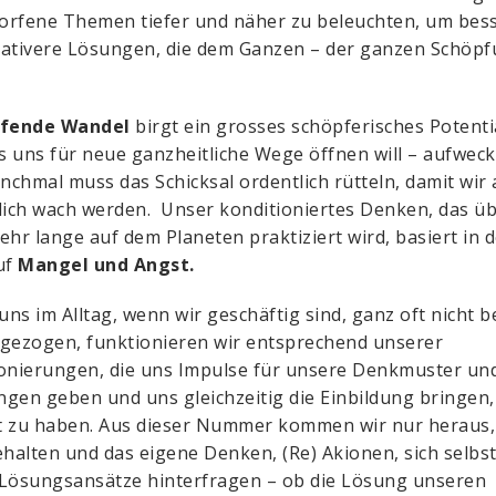
rfene Themen tiefer und näher zu beleuchten, um bes
ativere Lösungen, die dem Ganzen – der ganzen Schöpf
ufende Wandel
birgt ein grosses schöpferisches Potentia
as uns für neue ganzheitliche Wege öffnen will – aufwecke
chmal muss das Schicksal ordentlich rütteln, damit wir
lich wach werden. Unser konditioniertes Denken, das ü
ehr lange auf dem Planeten praktiziert wird, basiert in 
uf
Mangel und Angst.
 uns im Alltag, wenn wir geschäftig sind, ganz oft nicht 
gezogen, funktionieren wir entsprechend unserer
onierungen, die uns Impulse für unsere Denkmuster un
gen geben und uns gleichzeitig die Einbildung bringen, 
t zu haben. Aus dieser Nummer kommen wir nur heraus
ehalten und das eigene Denken, (Re) Akionen, sich selbs
Lösungsansätze hinterfragen – ob die Lösung unseren