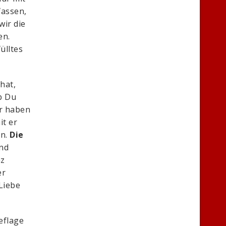
fassen,
wir die
en.
ülltes
hat,
Ob Du
ir haben
it er
n.
Die
und
nz
er
Liebe
eflage