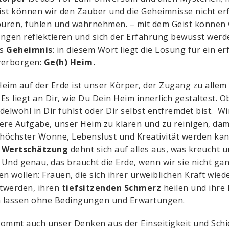
st können wir den Zauber und die Geheimnisse nicht er
püren, fühlen und wahrnehmen. – mit dem Geist können 
ngen reflektieren und sich der Erfahrung bewusst werd
os
Geheimnis
: in diesem Wort liegt die Losung für ein erf
verborgen:
Ge(h) Heim.
eim auf der Erde ist unser Körper, der Zugang zu allem 
. Es liegt an Dir, wie Du Dein Heim innerlich gestaltest. 
delwohl in Dir fühlst oder Dir selbst entfremdet bist. W
ere Aufgabe, unser Heim zu klären und zu reinigen, dam
 höchster Wonne, Lebenslust und Kreativität werden kan
 Wertschätzung
dehnt sich auf alles aus, was kreucht 
. Und genau, das braucht die Erde, wenn wir sie nicht ga
en wollen: Frauen, die sich ihrer urweiblichen Kraft wied
twerden, ihren
tiefsitzenden Schmerz
heilen und ihre 
n lassen ohne Bedingungen und Erwartungen.
ommt auch unser Denken aus der Einseitigkeit und Schi