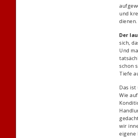
aufgewo
und kre
dienen.
Der la
sich, d
Und man
tatsäch
schon s
Tiefe a
Das ist
Wie auf
Konditi
Handlun
gedach
wir inn
eigene 