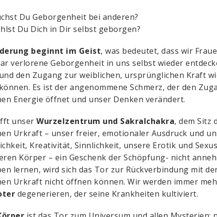
chst Du Geborgenheit bei anderen?
hlst Du Dich in Dir selbst geborgen?
nderung beginnt im Geist
, was bedeutet, dass wir Fraue
ar verlorene Geborgenheit in uns selbst wieder entdec
und den Zugang zur weiblichen, ursprünglichen Kraft w
können. Es ist der angenommene Schmerz, der den Zug
hen Energie öffnet und unser Denken verändert.
ifft unser
Wurzelzentrum und Sakralchakra
, dem Sitz 
hen Urkraft – unser freier, emotionaler Ausdruck und u
ichkeit, Kreativität, Sinnlichkeit, unsere Erotik und Sex
eren Körper – ein Geschenk der Schöpfung- nicht anne
ben lernen, wird sich das Tor zur Rückverbindung mit de
hen Urkraft nicht öffnen können. Wir werden immer me
oter
degenerieren, der seine Krankheiten kultiviert.
Körper
ist das Tor zum Universum und allen Mysterien; 