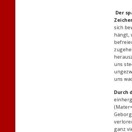
Der sp
Zeiche
sich be
hängt,
befreie
zugehe
herausz
uns ste
ungezw
uns wac
Durch 
einher
(Mater=
Geborge
verlore
ganz vi