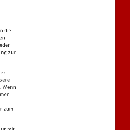
n die
ken
ieder
ang zur
der
nsere
us. Wenn
hmen
r
hr zum
nur mit