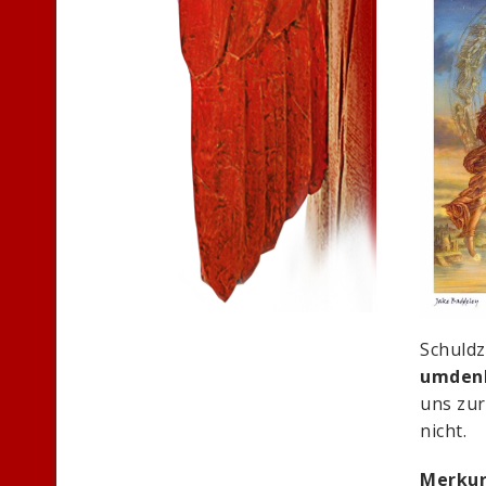
Schuldz
umden
uns zur
nicht.
Merku