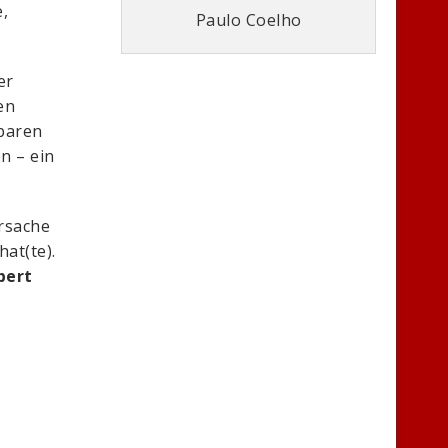
,
Paulo Coelho
er
en
nbaren
n – ein
Ursache
hat(te).
bert