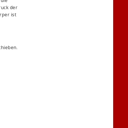
die
ruck der
per ist
chieben.