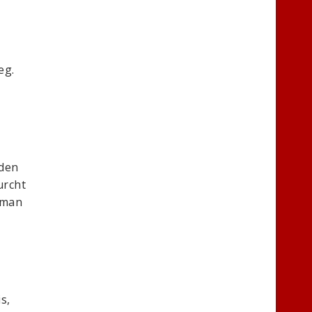
eg.
 den
urcht
 man
s,