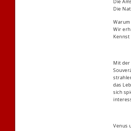
Die Ams
Die Nat
Warum f
Wir erh
Kennst
Mit der
Souverä
strahle
das Leb
sich sp
interess
Venus u