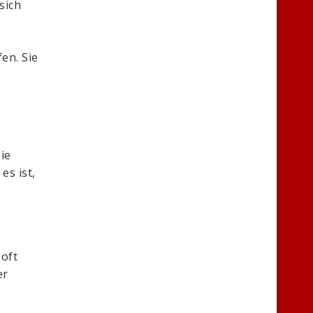
sich
en. Sie
ie
es ist,
 oft
er