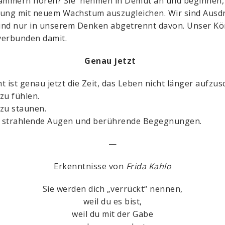
jammern hören? Sie nehmen in Demut an und beginnen, 
ung mit neuem Wachstum auszugleichen. Wir sind Ausd
nd nur in unserem Denken abgetrennt davon. Unser Kör
verbunden damit.
Genau jetzt
cht ist genau jetzt die Zeit, das Leben nicht länger aufzus
zu fühlen.
zu staunen.
ür strahlende Augen und berührende Begegnungen.
—
Erkenntnisse von
Frida Kahlo
Sie werden dich „verrückt“ nennen,
weil du es bist,
weil du mit der Gabe