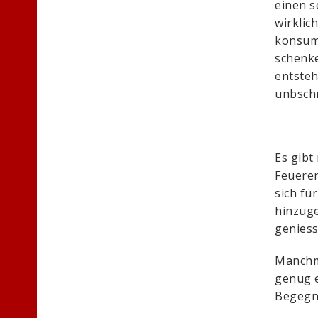
einen s
wirklic
konsumi
schenke
entsteh
unbschr
Es gibt
Feueren
sich fü
hinzuge
geniess
Manchma
genug e
Begegn