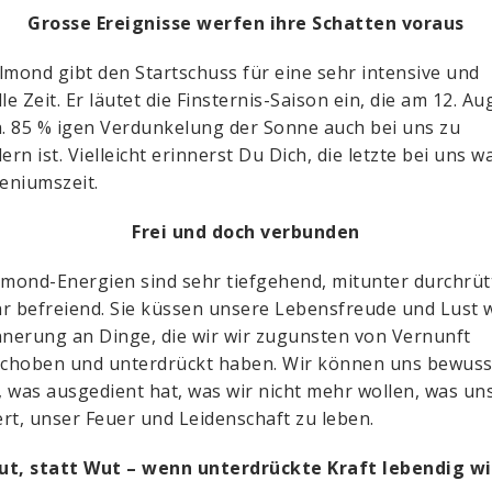
Grosse Ereignisse werfen ihre Schatten voraus
lmond gibt den Startschuss für eine sehr intensive und
le Zeit. Er läutet die Finsternis-Saison ein, die am 12. Au
a. 85 % igen Verdunkelung der Sonne auch bei uns zu
rn ist. Vielleicht erinnerst Du Dich, die letzte bei uns w
leniumszeit.
Frei und doch verbunden
lmond-Energien sind sehr tiefgehend, mitunter durchrüt
r befreiend. Sie küssen unsere Lebensfreude und Lust 
nnerung an Dinge, die wir wir zugunsten von Vernunft
choben und unterdrückt haben. Wir können uns bewuss
 was ausgedient hat, was wir nicht mehr wollen, was un
rt, unser Feuer und Leidenschaft zu leben.
ut, statt Wut – wenn unterdrückte Kraft lebendig wi