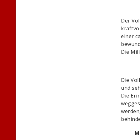
Der Vol
kraftvol
einer c
bewunde
Die Mil
Die Vol
und seh
Die Eri
wegges
werden,
behinde
M