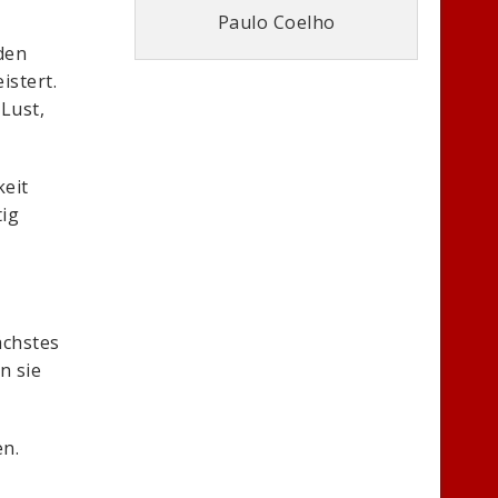
Paulo Coelho
den
istert.
Lust,
keit
tig
ächstes
n sie
en.