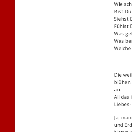
Wie sch
Bist Du 
Siehst 
Fühlst 
Was geh
Was ber
Welche 
Die wei
blühen
an.
All das
Liebes-
Ja, man
und Erd