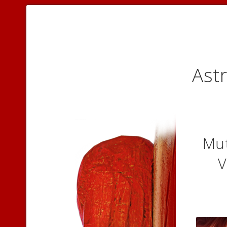
Astr
Mut
V